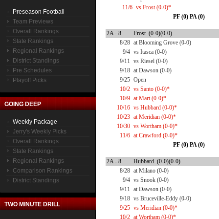
11/6
vs Frost (0-0)*
Preseason Football
PF (0) PA (0)
Team Previews
Overall Rankings
2A - 8
Frost (0-0)(0-0)
State Rankings
8/28
at Blooming Grove (0-0)
Regional Rankings
9/4
vs Itasca (0-0)
District Standings
9/11
vs Riesel (0-0)
Pre Schedules
9/18
at Dawson (0-0)
9/25
Open
Playoff Picks
10/2
vs Santo (0-0)*
10/9
at Mart (0-0)*
GOING DEEP
10/16
vs Hubbard (0-0)*
10/23
at Meridian (0-0)*
Weekly Package
10/30
vs Wortham (0-0)*
Jerry's Weekly Picks
11/6
at Crawford (0-0)*
Overall Rankings
PF (0) PA (0)
State Rankings
Regional Rankings
2A - 8
Hubbard (0-0)(0-0)
Comparison Rankings
8/28
at Milano (0-0)
9/4
vs Snook (0-0)
District Standings
9/11
at Dawson (0-0)
9/18
vs Bruceville-Eddy (0-0)
TWO MINUTE DRILL
9/25
vs Meridian (0-0)*
10/2
at Wortham (0-0)*