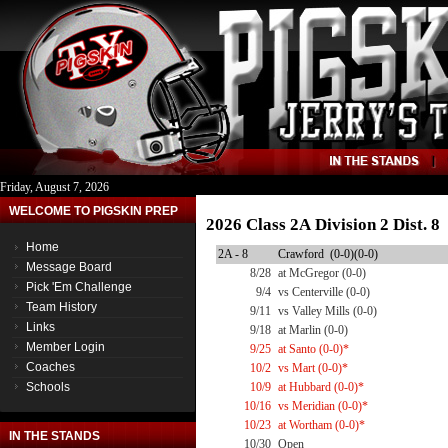
Friday, August 7, 2026
WELCOME TO PIGSKIN PREP
2026 Class 2A Division 2 Dist. 
Home
2A - 8
Crawford (0-0)(0-0)
Message Board
8/28
at McGregor (0-0)
Pick 'Em Challenge
9/4
vs Centerville (0-0)
Team History
9/11
vs Valley Mills (0-0)
Links
9/18
at Marlin (0-0)
Member Login
9/25
at Santo (0-0)*
Coaches
10/2
vs Mart (0-0)*
Schools
10/9
at Hubbard (0-0)*
10/16
vs Meridian (0-0)*
10/23
at Wortham (0-0)*
IN THE STANDS
10/30
Open