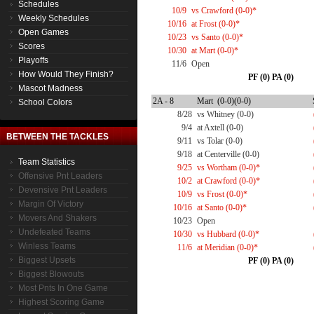
Schedules
10/9
vs Crawford (0-0)*
Weekly Schedules
10/16
at Frost (0-0)*
Open Games
10/23
vs Santo (0-0)*
Scores
10/30
at Mart (0-0)*
Playoffs
11/6
Open
How Would They Finish?
PF (0) PA (0)
Mascot Madness
2A - 8
Mart (0-0)(0-0)
School Colors
8/28
vs Whitney (0-0)
9/4
at Axtell (0-0)
BETWEEN THE TACKLES
9/11
vs Tolar (0-0)
9/18
at Centerville (0-0)
Team Statistics
9/25
vs Wortham (0-0)*
Offensive Pnt Leaders
10/2
at Crawford (0-0)*
Devensive Pnt Leaders
10/9
vs Frost (0-0)*
Margin Of Victory
10/16
at Santo (0-0)*
Movers And Shakers
10/23
Open
Undefeated Teams
10/30
vs Hubbard (0-0)*
Winless Teams
11/6
at Meridian (0-0)*
Biggest Upsets
PF (0) PA (0)
Biggest Blowouts
Most Pnts In One Game
Highest Scoring Game