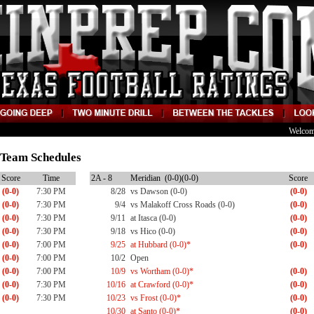
Welcom
8 Team Schedules
Score
Time
2A - 8
Meridian (0-0)(0-0)
Score
(0-0)
7:30 PM
8/28
vs Dawson (0-0)
(0-0)
(0-0)
7:30 PM
9/4
vs Malakoff Cross Roads (0-0)
(0-0)
(0-0)
7:30 PM
9/11
at Itasca (0-0)
(0-0)
(0-0)
7:30 PM
9/18
vs Hico (0-0)
(0-0)
(0-0)
7:00 PM
9/25
at Hubbard (0-0)*
(0-0)
(0-0)
7:00 PM
10/2
Open
(0-0)
7:00 PM
10/9
vs Wortham (0-0)*
(0-0)
(0-0)
7:30 PM
10/16
at Crawford (0-0)*
(0-0)
(0-0)
7:30 PM
10/23
vs Frost (0-0)*
(0-0)
10/30
at Santo (0-0)*
(0-0)