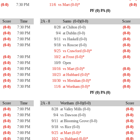
(0-0)
7:30 PM
11/6
vs Mart (0-0)*
(0-0)
PF (0) PA (0)
Score
Time
2A - 8
Santo (0-0)(0-0)
Score
(0-0)
7:30 PM
8/28
at Chilton (0-0)
(0-0)
(0-0)
7:00 PM
9/4
at Dublin (0-0)
(0-0)
(0-0)
7:00 PM
9/11
vs Haskell (0-0)
(0-0)
(0-0)
7:00 PM
9/18
vs Roscoe (0-0)
(0-0)
9/25
vs Crawford (0-0)*
(0-0)
(0-0)
7:00 PM
10/2
at Frost (0-0)*
(0-0)
(0-0)
7:00 PM
10/9
Open
(0-0)
7:00 PM
10/16
vs Mart (0-0)*
(0-0)
(0-0)
7:00 PM
10/23
at Hubbard (0-0)*
(0-0)
(0-0)
7:00 PM
10/30
vs Meridian (0-0)*
(0-0)
(0-0)
7:30 PM
11/6
at Wortham (0-0)*
(0-0)
PF (0) PA (0)
Score
Time
2A - 8
Wortham (0-0)(0-0)
Score
(0-0)
7:00 PM
8/28
at Valley Mills (0-0)
(0-0)
(0-0)
7:00 PM
9/4
vs Dawson (0-0)
(0-0)
(0-0)
7:00 PM
9/11
at Blooming Grove (0-0)
(0-0)
(0-0)
7:00 PM
9/18
vs Rice (0-0)
(0-0)
(0-0)
7:00 PM
9/25
at Mart (0-0)*
(0-0)
(0-0)
7:00 PM
10/2
vs Hubbard (0-0)*
(0-0)