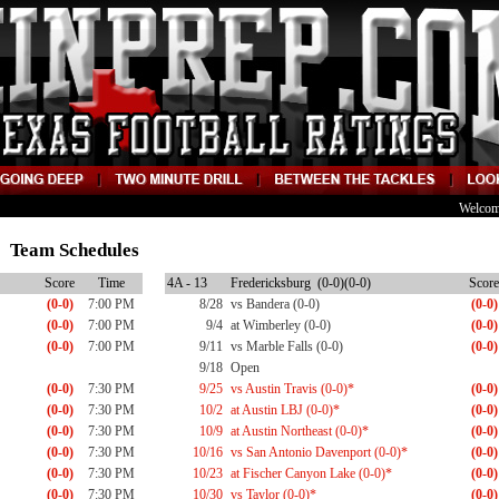
Welcom
13 Team Schedules
Score
Time
4A - 13
Fredericksburg (0-0)(0-0)
Score
(0-0)
7:00 PM
8/28
vs Bandera (0-0)
(0-0)
(0-0)
7:00 PM
9/4
at Wimberley (0-0)
(0-0)
(0-0)
7:00 PM
9/11
vs Marble Falls (0-0)
(0-0)
9/18
Open
(0-0)
7:30 PM
9/25
vs Austin Travis (0-0)*
(0-0)
(0-0)
7:30 PM
10/2
at Austin LBJ (0-0)*
(0-0)
(0-0)
7:30 PM
10/9
at Austin Northeast (0-0)*
(0-0)
(0-0)
7:30 PM
10/16
vs San Antonio Davenport (0-0)*
(0-0)
(0-0)
7:30 PM
10/23
at Fischer Canyon Lake (0-0)*
(0-0)
(0-0)
7:30 PM
10/30
vs Taylor (0-0)*
(0-0)