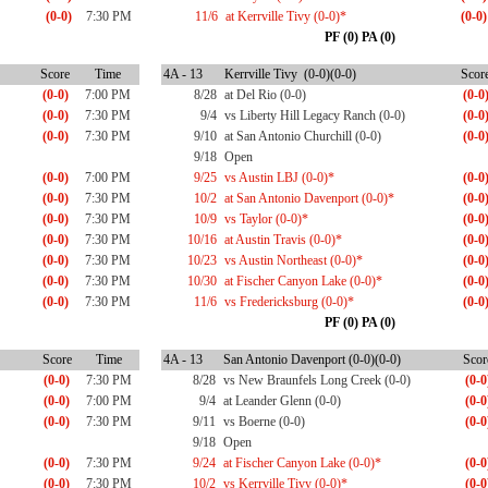
(0-0)
7:30 PM
11/6
at Kerrville Tivy (0-0)*
(0-0)
PF (0) PA (0)
Score
Time
4A - 13
Kerrville Tivy (0-0)(0-0)
Scor
(0-0)
7:00 PM
8/28
at Del Rio (0-0)
(0-0
(0-0)
7:30 PM
9/4
vs Liberty Hill Legacy Ranch (0-0)
(0-0
(0-0)
7:30 PM
9/10
at San Antonio Churchill (0-0)
(0-0
9/18
Open
(0-0)
7:00 PM
9/25
vs Austin LBJ (0-0)*
(0-0
(0-0)
7:30 PM
10/2
at San Antonio Davenport (0-0)*
(0-0
(0-0)
7:30 PM
10/9
vs Taylor (0-0)*
(0-0
(0-0)
7:30 PM
10/16
at Austin Travis (0-0)*
(0-0
(0-0)
7:30 PM
10/23
vs Austin Northeast (0-0)*
(0-0
(0-0)
7:30 PM
10/30
at Fischer Canyon Lake (0-0)*
(0-0
(0-0)
7:30 PM
11/6
vs Fredericksburg (0-0)*
(0-0
PF (0) PA (0)
Score
Time
4A - 13
San Antonio Davenport (0-0)(0-0)
Scor
(0-0)
7:30 PM
8/28
vs New Braunfels Long Creek (0-0)
(0-0
(0-0)
7:00 PM
9/4
at Leander Glenn (0-0)
(0-0
(0-0)
7:30 PM
9/11
vs Boerne (0-0)
(0-0
9/18
Open
(0-0)
7:30 PM
9/24
at Fischer Canyon Lake (0-0)*
(0-0
(0-0)
7:30 PM
10/2
vs Kerrville Tivy (0-0)*
(0-0