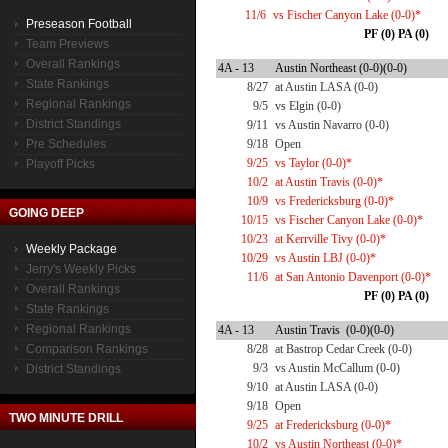
11/6
vs Fischer Canyon Lake (0-0)*
Preseason Football
PF (0) PA (0)
Team Previews
Overall Rankings
4A - 13
Austin Northeast (0-0)(0-0)
State Rankings
8/27
at Austin LASA (0-0)
Regional Rankings
9/5
vs Elgin (0-0)
District Standings
9/11
vs Austin Navarro (0-0)
Pre Schedules
9/18
Open
9/25
vs Taylor (0-0)*
Playoff Picks
10/2
at Austin Travis (0-0)*
10/9
vs Fredericksburg (0-0)*
GOING DEEP
10/15
vs Fischer Canyon Lake (0-0)*
10/23
at Kerrville Tivy (0-0)*
Weekly Package
10/29
vs Austin LBJ (0-0)*
Jerry's Weekly Picks
11/6
at San Antonio Davenport (0-0)*
Overall Rankings
PF (0) PA (0)
State Rankings
Regional Rankings
4A - 13
Austin Travis (0-0)(0-0)
Comparison Rankings
8/28
at Bastrop Cedar Creek (0-0)
9/3
vs Austin McCallum (0-0)
District Standings
9/10
at Austin LASA (0-0)
9/18
Open
TWO MINUTE DRILL
9/25
at Fredericksburg (0-0)*
10/2
vs Austin Northeast (0-0)*