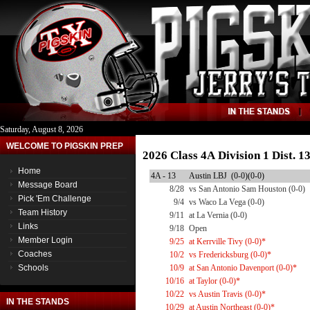
Saturday, August 8, 2026
WELCOME TO PIGSKIN PREP
2026 Class 4A Division 1 Dist. 
Home
4A - 13
Austin LBJ (0-0)(0-0)
Message Board
8/28
vs San Antonio Sam Houston (0-0)
Pick 'Em Challenge
9/4
vs Waco La Vega (0-0)
Team History
9/11
at La Vernia (0-0)
Links
9/18
Open
Member Login
9/25
at Kerrville Tivy (0-0)*
Coaches
10/2
vs Fredericksburg (0-0)*
Schools
10/9
at San Antonio Davenport (0-0)*
10/16
at Taylor (0-0)*
10/22
vs Austin Travis (0-0)*
IN THE STANDS
10/29
at Austin Northeast (0-0)*