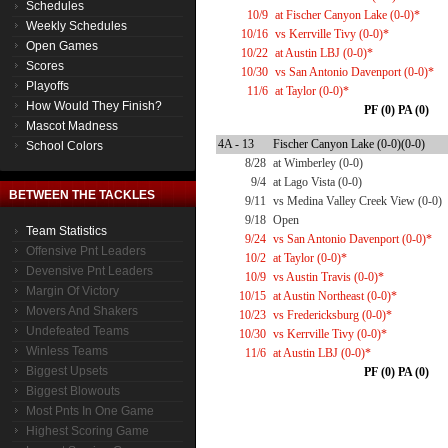
Schedules
10/9
at Fischer Canyon Lake (0-0)*
Weekly Schedules
10/16
vs Kerrville Tivy (0-0)*
Open Games
10/22
at Austin LBJ (0-0)*
Scores
10/30
vs San Antonio Davenport (0-0)*
Playoffs
11/6
at Taylor (0-0)*
How Would They Finish?
PF (0) PA (0)
Mascot Madness
4A - 13
Fischer Canyon Lake (0-0)(0-0)
School Colors
8/28
at Wimberley (0-0)
9/4
at Lago Vista (0-0)
BETWEEN THE TACKLES
9/11
vs Medina Valley Creek View (0-0)
9/18
Open
Team Statistics
9/24
vs San Antonio Davenport (0-0)*
Offensive Pnt Leaders
10/2
at Taylor (0-0)*
Devensive Pnt Leaders
10/9
vs Austin Travis (0-0)*
Margin Of Victory
10/15
at Austin Northeast (0-0)*
Movers And Shakers
10/23
vs Fredericksburg (0-0)*
Undefeated Teams
10/30
vs Kerrville Tivy (0-0)*
Winless Teams
11/6
at Austin LBJ (0-0)*
Biggest Upsets
PF (0) PA (0)
Biggest Blowouts
Most Pnts In One Game
Highest Scoring Game