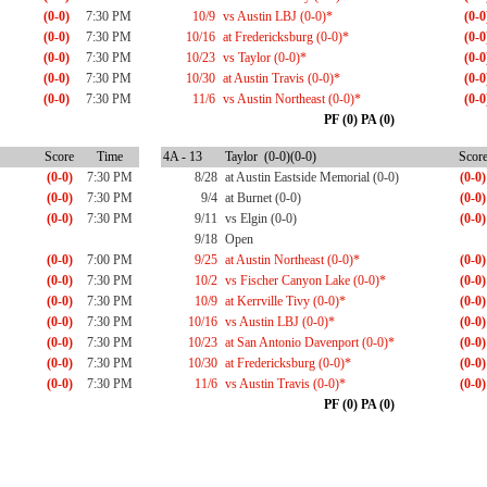
(0-0)
7:30 PM
10/9
vs Austin LBJ (0-0)*
(0-0
(0-0)
7:30 PM
10/16
at Fredericksburg (0-0)*
(0-0
(0-0)
7:30 PM
10/23
vs Taylor (0-0)*
(0-0
(0-0)
7:30 PM
10/30
at Austin Travis (0-0)*
(0-0
(0-0)
7:30 PM
11/6
vs Austin Northeast (0-0)*
(0-0
PF (0) PA (0)
Score
Time
4A - 13
Taylor (0-0)(0-0)
Scor
(0-0)
7:30 PM
8/28
at Austin Eastside Memorial (0-0)
(0-0)
(0-0)
7:30 PM
9/4
at Burnet (0-0)
(0-0)
(0-0)
7:30 PM
9/11
vs Elgin (0-0)
(0-0)
9/18
Open
(0-0)
7:00 PM
9/25
at Austin Northeast (0-0)*
(0-0)
(0-0)
7:30 PM
10/2
vs Fischer Canyon Lake (0-0)*
(0-0)
(0-0)
7:30 PM
10/9
at Kerrville Tivy (0-0)*
(0-0)
(0-0)
7:30 PM
10/16
vs Austin LBJ (0-0)*
(0-0)
(0-0)
7:30 PM
10/23
at San Antonio Davenport (0-0)*
(0-0)
(0-0)
7:30 PM
10/30
at Fredericksburg (0-0)*
(0-0)
(0-0)
7:30 PM
11/6
vs Austin Travis (0-0)*
(0-0)
PF (0) PA (0)