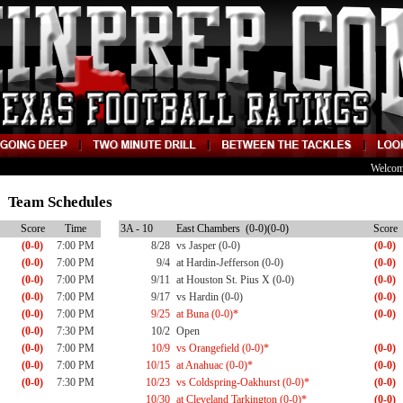
Welcom
10 Team Schedules
Score
Time
3A - 10
East Chambers (0-0)(0-0)
Score
(0-0)
7:00 PM
8/28
vs Jasper (0-0)
(0-0)
(0-0)
7:00 PM
9/4
at Hardin-Jefferson (0-0)
(0-0)
(0-0)
7:00 PM
9/11
at Houston St. Pius X (0-0)
(0-0)
(0-0)
7:00 PM
9/17
vs Hardin (0-0)
(0-0)
(0-0)
7:00 PM
9/25
at Buna (0-0)*
(0-0)
(0-0)
7:30 PM
10/2
Open
(0-0)
7:00 PM
10/9
vs Orangefield (0-0)*
(0-0)
(0-0)
7:00 PM
10/15
at Anahuac (0-0)*
(0-0)
(0-0)
7:30 PM
10/23
vs Coldspring-Oakhurst (0-0)*
(0-0)
10/30
at Cleveland Tarkington (0-0)*
(0-0)