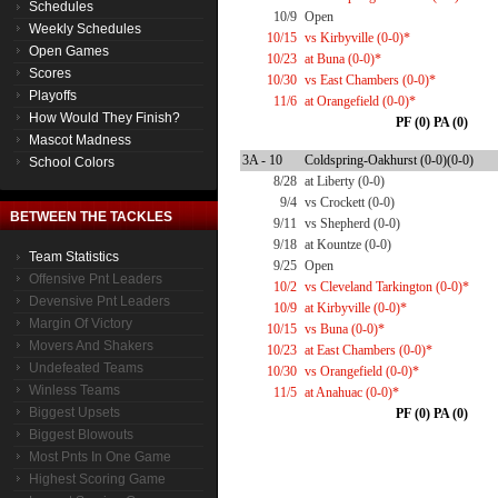
Schedules
10/9
Open
Weekly Schedules
10/15
vs Kirbyville (0-0)*
Open Games
10/23
at Buna (0-0)*
Scores
10/30
vs East Chambers (0-0)*
Playoffs
11/6
at Orangefield (0-0)*
How Would They Finish?
PF (0) PA (0)
Mascot Madness
3A - 10
Coldspring-Oakhurst (0-0)(0-0)
School Colors
8/28
at Liberty (0-0)
9/4
vs Crockett (0-0)
BETWEEN THE TACKLES
9/11
vs Shepherd (0-0)
9/18
at Kountze (0-0)
Team Statistics
9/25
Open
Offensive Pnt Leaders
10/2
vs Cleveland Tarkington (0-0)*
Devensive Pnt Leaders
10/9
at Kirbyville (0-0)*
Margin Of Victory
10/15
vs Buna (0-0)*
Movers And Shakers
10/23
at East Chambers (0-0)*
Undefeated Teams
10/30
vs Orangefield (0-0)*
Winless Teams
11/5
at Anahuac (0-0)*
Biggest Upsets
PF (0) PA (0)
Biggest Blowouts
Most Pnts In One Game
Highest Scoring Game