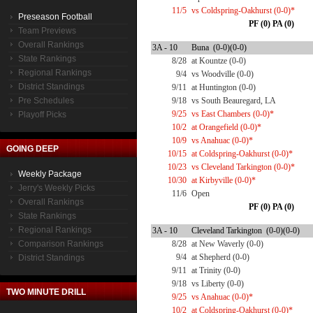
11/5
vs Coldspring-Oakhurst (0-0)*
Preseason Football
PF (0) PA (0)
Team Previews
Overall Rankings
3A - 10
Buna (0-0)(0-0)
State Rankings
8/28
at Kountze (0-0)
Regional Rankings
9/4
vs Woodville (0-0)
District Standings
9/11
at Huntington (0-0)
Pre Schedules
9/18
vs South Beauregard, LA
9/25
vs East Chambers (0-0)*
Playoff Picks
10/2
at Orangefield (0-0)*
10/9
vs Anahuac (0-0)*
GOING DEEP
10/15
at Coldspring-Oakhurst (0-0)*
10/23
vs Cleveland Tarkington (0-0)*
Weekly Package
10/30
at Kirbyville (0-0)*
Jerry's Weekly Picks
11/6
Open
Overall Rankings
PF (0) PA (0)
State Rankings
Regional Rankings
3A - 10
Cleveland Tarkington (0-0)(0-0)
Comparison Rankings
8/28
at New Waverly (0-0)
9/4
at Shepherd (0-0)
District Standings
9/11
at Trinity (0-0)
9/18
vs Liberty (0-0)
TWO MINUTE DRILL
9/25
vs Anahuac (0-0)*
10/2
at Coldspring-Oakhurst (0-0)*