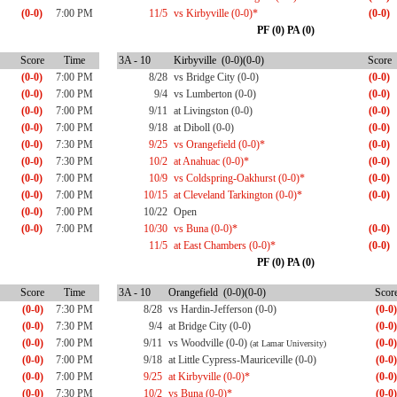
(0-0)
7:00 PM
11/5
vs Kirbyville (0-0)*
(0-0)
PF (0) PA (0)
Score
Time
3A - 10
Kirbyville (0-0)(0-0)
Score
(0-0)
7:00 PM
8/28
vs Bridge City (0-0)
(0-0)
(0-0)
7:00 PM
9/4
vs Lumberton (0-0)
(0-0)
(0-0)
7:00 PM
9/11
at Livingston (0-0)
(0-0)
(0-0)
7:00 PM
9/18
at Diboll (0-0)
(0-0)
(0-0)
7:30 PM
9/25
vs Orangefield (0-0)*
(0-0)
(0-0)
7:30 PM
10/2
at Anahuac (0-0)*
(0-0)
(0-0)
7:00 PM
10/9
vs Coldspring-Oakhurst (0-0)*
(0-0)
(0-0)
7:00 PM
10/15
at Cleveland Tarkington (0-0)*
(0-0)
(0-0)
7:00 PM
10/22
Open
(0-0)
7:00 PM
10/30
vs Buna (0-0)*
(0-0)
11/5
at East Chambers (0-0)*
(0-0)
PF (0) PA (0)
Score
Time
3A - 10
Orangefield (0-0)(0-0)
Scor
(0-0)
7:30 PM
8/28
vs Hardin-Jefferson (0-0)
(0-0)
(0-0)
7:30 PM
9/4
at Bridge City (0-0)
(0-0)
(0-0)
7:00 PM
9/11
vs Woodville (0-0)
(0-0)
(at Lamar University)
(0-0)
7:00 PM
9/18
at Little Cypress-Mauriceville (0-0)
(0-0)
(0-0)
7:00 PM
9/25
at Kirbyville (0-0)*
(0-0)
(0-0)
7:30 PM
10/2
vs Buna (0-0)*
(0-0)