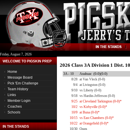
Friday, August 7, 2026
WELCOME TO PIGSKIN PREP
2026 Class 3A Division 1 Dist. 
Home
3A - 10
Anahuac (0-0)(0-0)
Message Board
8/28
at Van Vleck (0-0)
Pick 'Em Challenge
9/4
at Livingston (0-0)
Team History
9/10
vs Liberty (0-0)
Links
9/18
vs Hardin-Jefferson (0-0)
Member Login
9/25
at Cleveland Tarkington (0-0)*
Coaches
10/2
vs Kirbyville (0-0)*
Schools
10/9
at Buna (0-0)*
10/15
vs East Chambers (0-0)*
10/22
at Orangefield (0-0)*
IN THE STANDS
10/30
Open