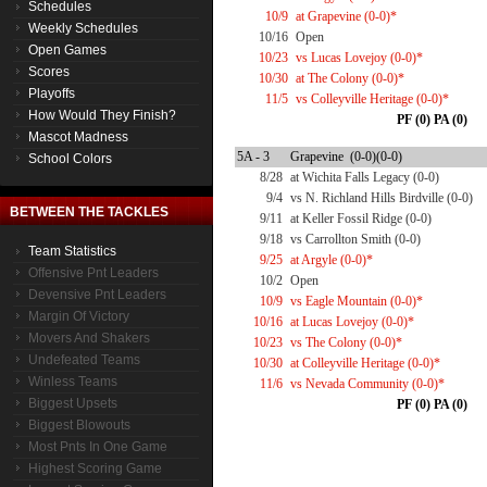
Schedules
10/9
at Grapevine (0-0)*
Weekly Schedules
10/16
Open
Open Games
10/23
vs Lucas Lovejoy (0-0)*
Scores
10/30
at The Colony (0-0)*
Playoffs
11/5
vs Colleyville Heritage (0-0)*
How Would They Finish?
PF (0) PA (0)
Mascot Madness
5A - 3
Grapevine (0-0)(0-0)
School Colors
8/28
at Wichita Falls Legacy (0-0)
9/4
vs N. Richland Hills Birdville (0-0)
BETWEEN THE TACKLES
9/11
at Keller Fossil Ridge (0-0)
9/18
vs Carrollton Smith (0-0)
Team Statistics
9/25
at Argyle (0-0)*
Offensive Pnt Leaders
10/2
Open
Devensive Pnt Leaders
10/9
vs Eagle Mountain (0-0)*
Margin Of Victory
10/16
at Lucas Lovejoy (0-0)*
Movers And Shakers
10/23
vs The Colony (0-0)*
Undefeated Teams
10/30
at Colleyville Heritage (0-0)*
Winless Teams
11/6
vs Nevada Community (0-0)*
Biggest Upsets
PF (0) PA (0)
Biggest Blowouts
Most Pnts In One Game
Highest Scoring Game