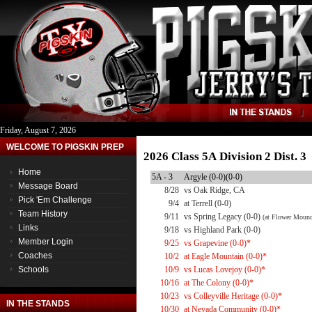
Friday, August 7, 2026
WELCOME TO PIGSKIN PREP
2026 Class 5A Division 2 Dist. 
Home
5A - 3
Argyle (0-0)(0-0)
Message Board
8/28
vs Oak Ridge, CA
Pick 'Em Challenge
9/4
at Terrell (0-0)
Team History
9/11
vs Spring Legacy (0-0)
(at Flower Moun
Links
9/18
vs Highland Park (0-0)
Member Login
9/25
vs Grapevine (0-0)*
Coaches
10/2
at Eagle Mountain (0-0)*
Schools
10/9
vs Lucas Lovejoy (0-0)*
10/16
at The Colony (0-0)*
10/23
vs Colleyville Heritage (0-0)*
IN THE STANDS
10/30
at Nevada Community (0-0)*