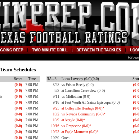
Welcom
3 Team Schedules
Score
Time
5A - 3
Lucas Lovejoy (0-0)(0-0)
Sco
(0-0)
7:00 PM
8/28
vs Frisco Reedy (0-0)
(0-0
(0-0)
7:00 PM
9/3
at Carrollton Creekview (0-0)
(0-0
(0-0)
7:00 PM
9/11
vs Midlothian (0-0)
(0-0
d)
(0-0)
7:00 PM
9/18
at Fort Worth All Saints Episcopal (0-0)
(0-0
(0-0)
7:00 PM
9/25
at Colleyville Heritage (0-0)*
(0-0
(0-0)
7:00 PM
10/2
vs Nevada Community (0-0)*
(0-0
(0-0)
7:00 PM
10/9
at Argyle (0-0)*
(0-0
(0-0)
7:00 PM
10/16
vs Grapevine (0-0)*
(0-0
(0-0)
7:00 PM
10/23
at Eagle Mountain (0-0)*
(0-0
(0-0)
7:00 PM
10/30
Open