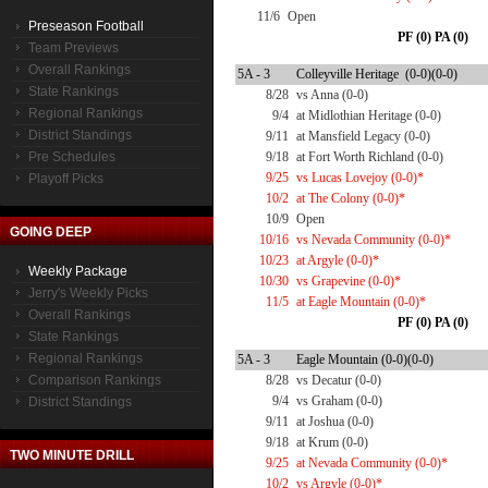
11/6
Open
Preseason Football
PF (0) PA (0)
Team Previews
Overall Rankings
5A - 3
Colleyville Heritage (0-0)(0-0)
State Rankings
8/28
vs Anna (0-0)
Regional Rankings
9/4
at Midlothian Heritage (0-0)
District Standings
9/11
at Mansfield Legacy (0-0)
Pre Schedules
9/18
at Fort Worth Richland (0-0)
9/25
vs Lucas Lovejoy (0-0)*
Playoff Picks
10/2
at The Colony (0-0)*
10/9
Open
GOING DEEP
10/16
vs Nevada Community (0-0)*
10/23
at Argyle (0-0)*
Weekly Package
10/30
vs Grapevine (0-0)*
Jerry's Weekly Picks
11/5
at Eagle Mountain (0-0)*
Overall Rankings
PF (0) PA (0)
State Rankings
Regional Rankings
5A - 3
Eagle Mountain (0-0)(0-0)
Comparison Rankings
8/28
vs Decatur (0-0)
9/4
vs Graham (0-0)
District Standings
9/11
at Joshua (0-0)
9/18
at Krum (0-0)
TWO MINUTE DRILL
9/25
at Nevada Community (0-0)*
10/2
vs Argyle (0-0)*