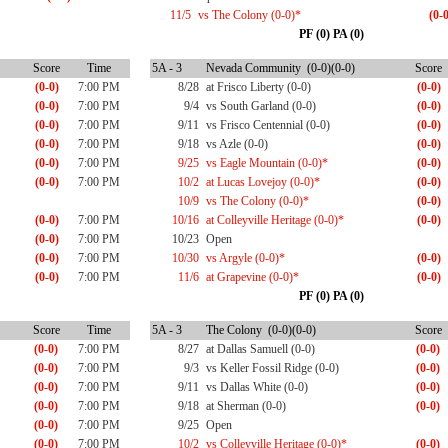
11/5
vs The Colony (0-0)*
(0-0
PF (0) PA (0)
Score
Time
5A - 3
Nevada Community (0-0)(0-0)
Score
(0-0)
7:00 PM
8/28
at Frisco Liberty (0-0)
(0-0)
(0-0)
7:00 PM
9/4
vs South Garland (0-0)
(0-0)
(0-0)
7:00 PM
9/11
vs Frisco Centennial (0-0)
(0-0)
(0-0)
7:00 PM
9/18
vs Azle (0-0)
(0-0)
(0-0)
7:00 PM
9/25
vs Eagle Mountain (0-0)*
(0-0)
(0-0)
7:00 PM
10/2
at Lucas Lovejoy (0-0)*
(0-0)
10/9
vs The Colony (0-0)*
(0-0)
(0-0)
7:00 PM
10/16
at Colleyville Heritage (0-0)*
(0-0)
(0-0)
7:00 PM
10/23
Open
(0-0)
7:00 PM
10/30
vs Argyle (0-0)*
(0-0)
(0-0)
7:00 PM
11/6
at Grapevine (0-0)*
(0-0)
PF (0) PA (0)
Score
Time
5A - 3
The Colony (0-0)(0-0)
Score
(0-0)
7:00 PM
8/27
at Dallas Samuell (0-0)
(0-0)
(0-0)
7:00 PM
9/3
vs Keller Fossil Ridge (0-0)
(0-0)
(0-0)
7:00 PM
9/11
vs Dallas White (0-0)
(0-0)
(0-0)
7:00 PM
9/18
at Sherman (0-0)
(0-0)
(0-0)
7:00 PM
9/25
Open
(0-0)
7:00 PM
10/2
vs Colleyville Heritage (0-0)*
(0-0)