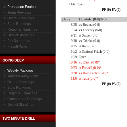
11/6
Open
Preseason Football
PF (0) PA (0)
Team Previews
Overall Rankings
2A - 2
Floydada (0-0)(0-0)
State Rankings
8/28
vs Bovina (0-0)
Regional Rankings
9/4
vs Lockney (0-0)
District Standings
9/11
at Smyer (0-0)
Pre Schedules
9/18
vs Tahoka (0-0)
9/25
at Ralls (0-0)
Playoff Picks
10/2
at Sanford-Fritch (0-0)
10/9
Open
GOING DEEP
10/16
vs Olton (0-0)*
10/23
at Farwell (0-0)*
Weekly Package
10/30
vs Hale Center (0-0)*
Jerry's Weekly Picks
11/6
at Tulia (0-0)*
Overall Rankings
PF (0) PA (0)
State Rankings
Regional Rankings
Comparison Rankings
District Standings
TWO MINUTE DRILL