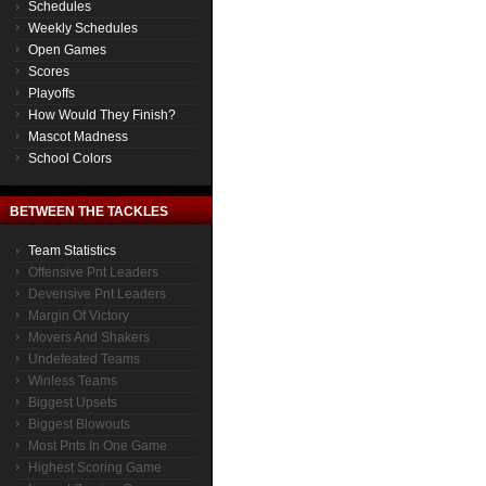
Schedules
Weekly Schedules
Open Games
Scores
Playoffs
How Would They Finish?
Mascot Madness
School Colors
BETWEEN THE TACKLES
Team Statistics
Offensive Pnt Leaders
Devensive Pnt Leaders
Margin Of Victory
Movers And Shakers
Undefeated Teams
Winless Teams
Biggest Upsets
Biggest Blowouts
Most Pnts In One Game
Highest Scoring Game