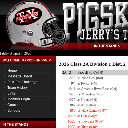
Friday, August 7, 2026
WELCOME TO PIGSKIN PREP
2026 Class 2A Division 1 Dist. 
Home
2A - 2
Farwell (0-0)(0-0)
Message Board
8/28
vs New Deal (0-0)
Pick 'Em Challenge
9/4
at Texico, NM
Team History
9/11
vs Amarillo River Road (0-0)
Links
9/18
vs Muleshoe (0-0)
Member Login
9/25
at Friona (0-0)
Coaches
10/2
at Wink (0-0)
Schools
10/9
vs Hale Center (0-0)*
10/16
at Tulia (0-0)*
10/23
vs Floydada (0-0)*
IN THE STANDS
10/30
at Olton (0-0)*