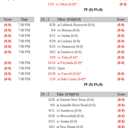
11/6
vs Olton (0-0)*
(0-0)
PF (0) PA (0)
Score
Time
2A - 2
Olton (0-0)(0-0)
Score
(0-0)
7:00 PM
8/28
at Lubbock Roosevelt (0-0)
(0-0)
(0-0)
7:00 PM
9/4
vs Morton (0-0)
(0-0)
(0-0)
7:00 PM
9/11
vs Sudan (0-0)
(0-0)
(0-0)
7:00 PM
9/18
at Lockney (0-0)
(0-0)
(0-0)
7:00 PM
9/25
vs Shamrock (0-0)
(0-0)
(0-0)
7:00 PM
10/2
at Sundown (0-0)
(0-0)
10/9
vs Tulia (0-0)*
(0-0)
(0-0)
7:00 PM
10/16
at Floydada (0-0)*
(0-0)
(0-0)
7:00 PM
10/23
Open
(0-0)
7:00 PM
10/30
vs Farwell (0-0)*
(0-0)
(0-0)
7:00 PM
11/6
at Hale Center (0-0)*
(0-0)
PF (0) PA (0)
2A - 2
Tulia (0-0)(0-0)
Score
8/28
at Stinnett West Texas (0-0)
(0-0)
9/4
at Amarillo River Road (0-0)
(0-0)
9/11
vs Sundown (0-0)
(0-0)
9/18
vs Brownfield (0-0)
(0-0)
9/25
vs Sudan (0-0)
(0-0)
10/2
at New Home (0-0)
(0-0)