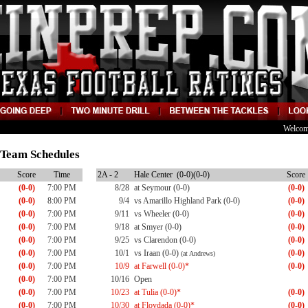
Welcom
2 Team Schedules
Score
Time
2A - 2
Hale Center (0-0)(0-0)
Score
(0-0)
7:00 PM
8/28
at Seymour (0-0)
(0-0)
(0-0)
8:00 PM
9/4
vs Amarillo Highland Park (0-0)
(0-0)
(0-0)
7:00 PM
9/11
vs Wheeler (0-0)
(0-0)
(0-0)
7:00 PM
9/18
at Smyer (0-0)
(0-0)
(0-0)
7:00 PM
9/25
vs Clarendon (0-0)
(0-0)
(0-0)
7:00 PM
10/1
vs Iraan (0-0)
(0-0)
(at Andrews)
(0-0)
7:00 PM
10/9
at Farwell (0-0)*
(0-0)
(0-0)
7:00 PM
10/16
Open
(0-0)
7:00 PM
10/23
at Tulia (0-0)*
(0-0)
(0-0)
7:00 PM
10/30
at Floydada (0-0)*
(0-0)