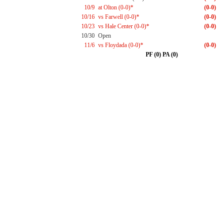
10/9
at Olton (0-0)*
(0-0)
10/16
vs Farwell (0-0)*
(0-0)
10/23
vs Hale Center (0-0)*
(0-0)
10/30
Open
11/6
vs Floydada (0-0)*
(0-0)
PF (0) PA (0)